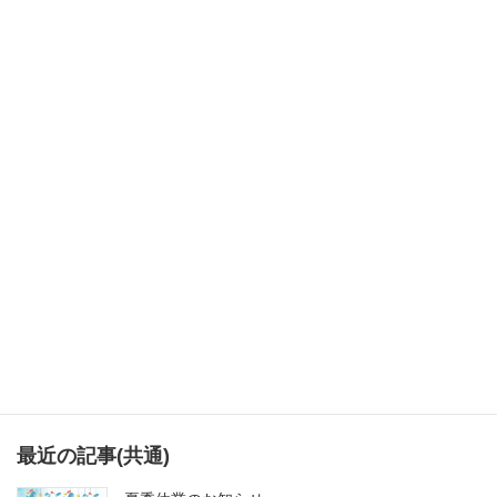
次の記事
寒さを吹き飛ばして下さいねー
カテゴリー
ベッチンヤ便り
、
ブログ
最近の記事(共通)