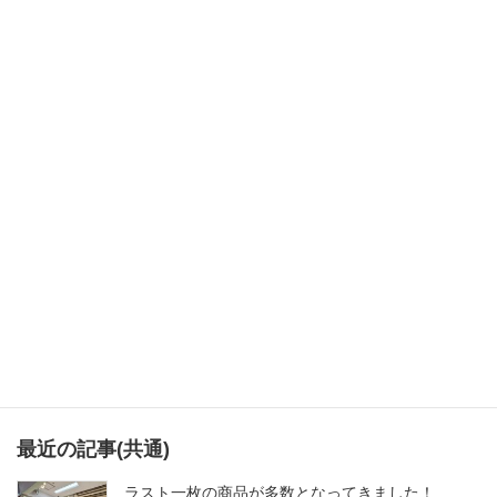
次の記事
出張ブティック開催しました（第186回）
カテゴリー
ベッチンヤ便り
、
出張ブティック
、
ブログ
最近の記事(共通)
ラスト一枚の商品が多数となってきました！