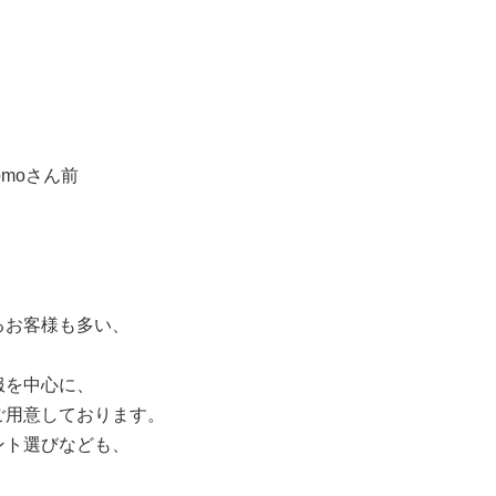
moさん前
るお客様も多い、
。
服を中心に、
ご用意しております。
ント選びなども、