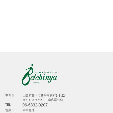
事務局
⼤阪府豊中市新千⾥東町1-3-224
せんちゅうパル2F 南広場北側
TEL
06-6832-0207
営業日:
年中無休