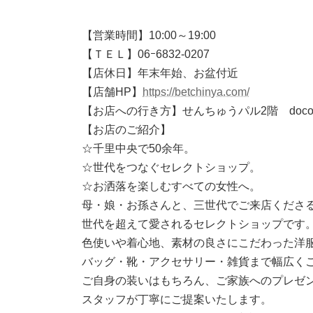
【営業時間】10:00～19:00
【ＴＥＬ】06ｰ6832-0207
【店休日】年末年始、お盆付近
【店舗HP】
https://betchinya.com/
【お店への行き方】せんちゅうパル2階 doco
【お店のご紹介】
☆千里中央で50余年。
☆世代をつなぐセレクトショップ。
☆お洒落を楽しむすべての女性へ。
母・娘・お孫さんと、三世代でご来店くださ
世代を超えて愛されるセレクトショップです
色使いや着心地、素材の良さにこだわった洋
バッグ・靴・アクセサリー・雑貨まで幅広く
ご自身の装いはもちろん、ご家族へのプレゼ
スタッフが丁寧にご提案いたします。