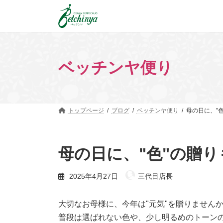
コ
ナ
ン
ビ
テ
ゲ
ン
ー
ツ
シ
へ
ョ
ベッチンヤ便り
ス
ン
キ
に
ッ
移
プ
動
トップページ
ブログ
ベッチンヤ便り
母の日に、"
母の日に、"色"の贈
2025年4月27日
三代目店長
大切なお母様に、今年は"元気"を贈りません
普段は選ばれない色や、少し明るめのトーン