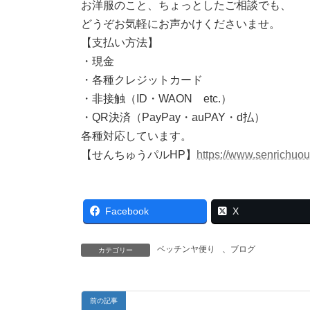
お洋服のこと、ちょっとしたご相談でも、
どうぞお気軽にお声かけくださいませ。
【支払い方法】
・現金
・各種クレジットカード
・非接触（ID・WAON etc.）
・QR決済（PayPay・auPAY・d払）
各種対応しています。
【せんちゅうパルHP】
https://www.senrichuo
Facebook
X
ベッチンヤ便り
、
ブログ
カテゴリー
前の記事