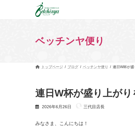
コ
ナ
ン
ビ
テ
ゲ
ン
ー
ツ
シ
へ
ョ
ベッチンヤ便り
ス
ン
キ
に
ッ
移
プ
動
トップページ
ブログ
ベッチンヤ便り
連日W杯が盛
連日W杯が盛り上がり
2026年6月26日
三代目店長
みなさま、こんにちは！