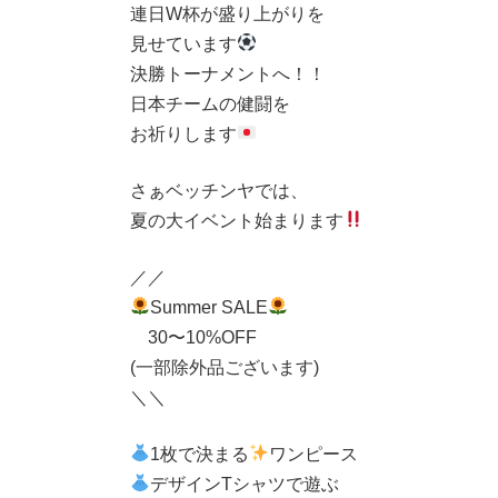
連日W杯が盛り上がりを
見せています
決勝トーナメントへ！！
日本チームの健闘を
お祈りします
さぁベッチンヤでは、
夏の大イベント始まります
／／
Summer SALE
30〜10%OFF
(一部除外品ございます)
＼＼
1枚で決まる
ワンピース
デザインTシャツで遊ぶ