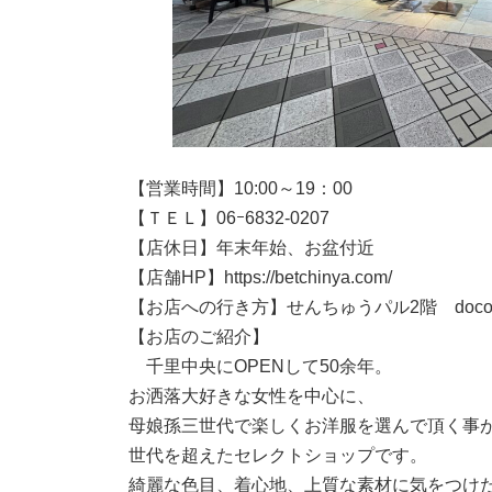
【営業時間】10:00～19：00
【ＴＥＬ】06ｰ6832-0207
【店休日】年末年始、お盆付近
【店舗HP】https://betchinya.com/
【お店への行き方】せんちゅうパル2階 doco
【お店のご紹介】
千里中央にOPENして50余年。
お洒落大好きな女性を中心に、
母娘孫三世代で楽しくお洋服を選んで頂く事
世代を超えたセレクトショップです。
綺麗な色目、着心地、上質な素材に気をつけ