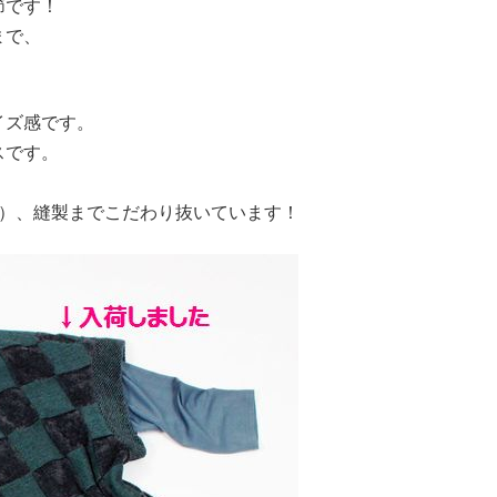
節です！
まで、
イズ感です。
スです。
紙）、縫製までこだわり抜いています！