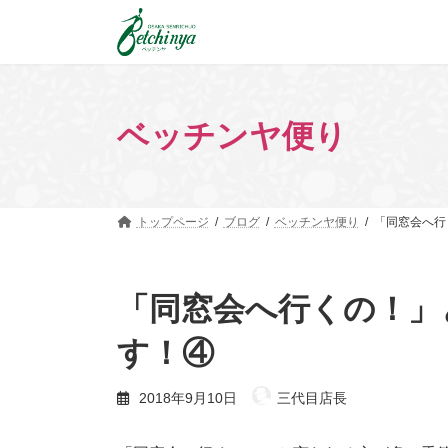
コ
ナ
ン
ビ
テ
ゲ
ン
ー
ツ
シ
へ
ョ
ベッチンヤ便り
ス
ン
キ
に
ッ
移
プ
動
トップページ
ブログ
ベッチンヤ便り
「同窓会へ行
「同窓会へ行くの！」
す！④
2018年9月10日
三代目店長