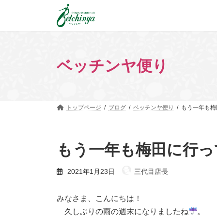
コ
ナ
ン
ビ
テ
ゲ
ン
ー
ツ
シ
へ
ョ
ベッチンヤ便り
ス
ン
キ
に
ッ
移
プ
動
トップページ
ブログ
ベッチンヤ便り
もう一年も梅
もう一年も梅田に行っ
2021年1月23日
三代目店長
みなさま、こんにちは！
久しぶりの雨の週末になりましたね
。