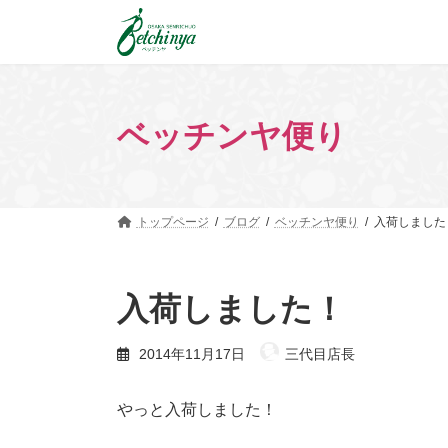
コ
ナ
ン
ビ
テ
ゲ
ン
ー
ツ
シ
へ
ョ
ベッチンヤ便り
ス
ン
キ
に
ッ
移
プ
動
トップページ
ブログ
ベッチンヤ便り
入荷しました
入荷しました！
2014年11月17日
三代目店長
やっと入荷しました！